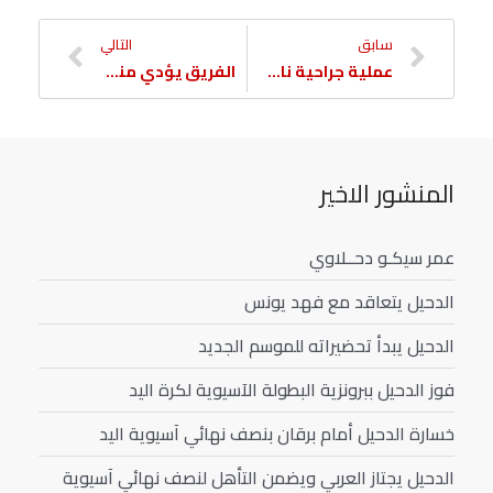
سابق
التالي
عملية جراحية ناجحة للأحرق
الفريق يؤدي مناورته الرئيسية قبل مواجهة العربي
المنشور الاخير
عمر سيكـو دحــلاوي
الدحيل يتعاقد مع فهد يونس
الدحيل يبدأ تحضيراته للموسم الجديد
فوز الدحيل ببرونزية البطولة الآسيوية لكرة اليد
خسارة الدحيل أمام برقان بنصف نهائي آسيوية اليد
الدحيل يجتاز العربي ويضمن التأهل لنصف نهائي آسيوية