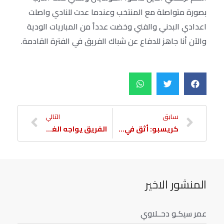
بصورة متواصلة مع المنتخب وعندما عدت للنادي واصلت
اعدادي البدني والفني وخضت عدداً من المباريات الودية
والآن أنا جاهز للدفاع عن شباك الفريق في الفترة القادمة.
سابق
التالي
كريسبو: أثق في لاعبي الفريق وأفتقد ادميلسون
الفريق يواجه الغرافة في افتتاح الجولة الثامنة من الدوري
المنشور الاخير
عمر سيكـو دحــلاوي