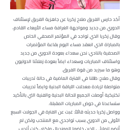
أكد حارس الفريق صلاح زكريا عن جاهزية الفريق لإستئناف
الدوري من جديد ومواجهة الغرافة مساء الأربعاء القادم،
وقال زكريا الذي تواجد في المؤتمر الصحفي الخاص
بالمباراة الذي انعقد مساء اليوم بقاعة المؤتمرات
الصحفية بالنادي: نحن سعداء بعودة الدوري من جديد
واستئناف المباريات وسعداء ايضاً بعودة زملائنا الدوليون
وهو ما سيزيد من قوة الفريق.
وقال صلاح: ظللنا في الفترة الماضية في حالة تدريبات
متواصلة لزيادة معدلات اللياقة البدنية وايضاً تدريبات
تكتيكية أوصلت الجميع للحالة البدنية والفنية التي بالتأكيد
ستساعدنا في خوض المباريات المقبلة.
وواصل زكريا حديثه قائلاً: غبت عن الفترة في الجولات السبع
الأولى من الدوري بسبب تواجدي مع المنتخب ولكن لم
أنضم لزملائي الذين خاضوا المونديال ولكني كنت أتدرب