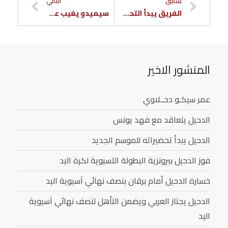
سابق
التالي
الفريق يبدأ التحضير لمواجهة أم صلال
سيميدو يغيب عن الفريق
المنشور الاخير
عمر سيكـو دحــلاوي
الدحيل يتعاقد مع فهد يونس
الدحيل يبدأ تحضيراته للموسم الجديد
فوز الدحيل ببرونزية البطولة الآسيوية لكرة اليد
خسارة الدحيل أمام برقان بنصف نهائي آسيوية اليد
الدحيل يجتاز العربي ويضمن التأهل لنصف نهائي آسيوية
اليد