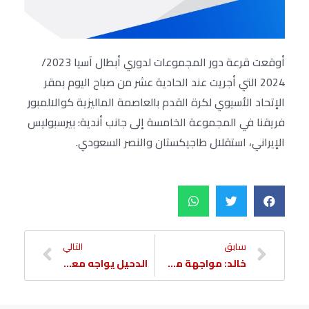
أوقعت قرعة دور المجموعات لدوري أبطال آسيا 2023/
2024 التي أجريت عند الحادية عشر من صباح اليوم بمقر
الإتحاد الأسيوي لكرة القدم بالعاصمة الماليزية كوالالمبور
فريقنا في المجموعة الخامسة إلى جانب أندية: بيرسبوليس
الإيراني، استقلال طاجيكستان والنصر السعودي.
سابق
التالي
خالد: مواجهة معيذر لن تكون سهلة
الدحيل يواجه معيذر وعينه على الانتصار الثاني في الدوري