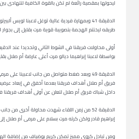
ليحولها بمقصية رائعة لم تكن بالقوة الكافية لتتهادى بي
الدقيقة 41 وبمهارة فردية عالية توغل لاعبنا لويس
طريقه ليختتم الهجمة بتصويبة قوية مرت بقليل إلى بجوار ال
بواسطة لاعبنا إبراهيما ديالو مرت أعلى عارضة أم صلال بقلي
الدقيقة 49 وبعد ضغط متواصل من جانب لاعبينا عل
فريق أم صلال أهداف فريقنا بعدما أخفق في إبعاد عرضية 
داخل شباك فريق أم صلال لتعلن عن أولى أهداف فريقنا في م
الدقيقة 52 من زمن اللقاء شهدت محاولة أخرى من ج
إبراهيم قادر ولكن كرته مرت بسلام على مرمى أم صلال إلى
ومن تبادل كروي مميز تمكن كريم بوضياف من إضافة الهدف