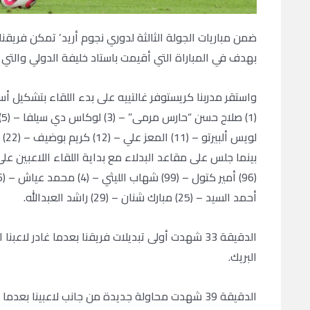
ضمن مباريات الجولة الثالثة لدوري نجوم أريد’ تمكن فريقنا
بهدف في المباراة التي أقيمت باستاد خليفة الدولي والت
واستقر مدربنا كريستوفر غالتييه على بدء اللقاء بتشكيل أسا
لويس ألبيرتو – (11) المعز علي – (12) كريم بوضيف – (22) إبراهيم قادر – (24) همام الأمين – (27) إبراهيما ديالو.
بينما جلس على مقاعد البدلاء مع بداية اللقاء اللاعبين على 
أحمد السيد – (25) مبارك شنان – (29) راشد العبدالله.
الدقيقة 33 شهدت أولى تبديلات فريقنا بعدما غادر ل
البريك.
الدقيقة 39 شهدت محاولة جديدة من جانب لاعبينا