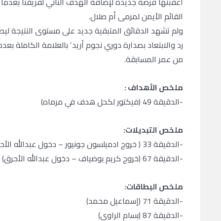
أعقبتها فرصة جديدة لإضافة الهدف الثاني لفريقنا بعدما
القائم الأيمن لمرمى أم صلال.
ولم تشهد الدقائق المتبقية جديد على مستوى النتيجة ليطل
رد والابتعاد بصدارة دوري نجوم أريد’ بالعلامة الكاملة بعد
من عمر المسابقة.
ملخص الأهداف :
-الدقيقة 49 (فيكتور لكحل هدف في مرماه)
ملخص التبديلات:
-الدقيقة 33 ( خروج ادميلسون جونيور – دخول عبدالله الأحرق)
-الدقيقة 67 (خروج كريم بوضياف – دخول عبدالله الأحرق)
ملخص البطاقات:
-الدقيقة 71 (إسماعيل محمد)
-الدقيقة 87 (بسام الراوي)