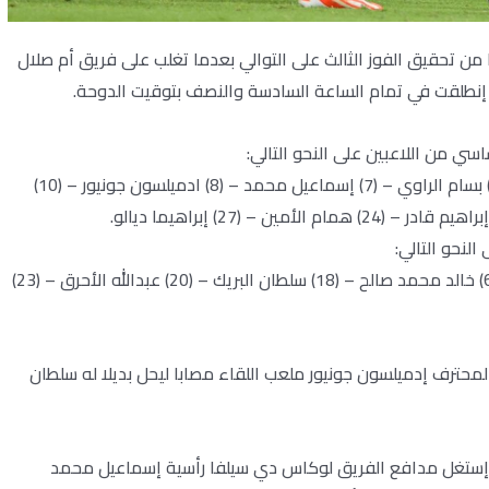
 من تحقيق الفوز الثالث على التوالي بعدما تغلب على فريق أم صلال
ي إنطلقت في تمام الساعة السادسة والنصف بتوقيت الدوحة.
سي من اللاعبين على النحو التالي:
(1) صلاح حسن “حارس مرمى” – (3) لوكاس دي سيلفا – (5) بسام الراوي – (7) إسماعيل محمد – (8) ادميلسون جونيور – (10)
النحو التالي:
(96) أمير كتول – (99) شهاب الليثي – (4) محمد عياش – (6) خالد محمد صالح – (18) سلطان البريك – (20) عبدالله الأحرق – (23)
اعبنا المحترف إدميلسون جونيور ملعب اللقاء مصابا ليحل بديلا له سلطان
 بعدما إستغل مدافع الفريق لوكاس دي سيلفا رأسية إسماعيل محمد