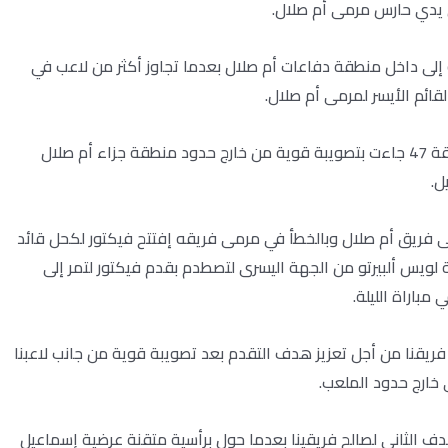
ن يدي حارس مرمى أم صلال.
 ألبيرتو إلى داخل منطقة دفاعات أم صلال بعدما تجاوز أكثر من لاعب في
قائم الأيسر لمرمى أم صلال.
أولى محاولات فريقنا في الشوط الثاني وتحديدا عند الدقيقة 47 جاءت بتصويبة قوية من خارج حدود منطقة جزاء أم صلال
ل.
ى مرمى فريق أم صلال وبالخطأ في مرمى فريقه إفتتح فيكتور لكحل قائد
لويس ألبيرتو من الجهة اليسرى لتصطدم بقدم فيكتور لتمر إلى
باراة الليلة.
انب فريقنا من أجل تعزيز هدف التقدم بعد تصويبة قوية من جانب لاعبنا
 خارج حدود الملعب.
 الثاني لصالح فريقينا بعدما حول برأسية متقنة عرضية إسماعيل