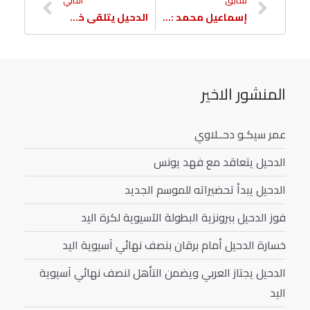
سابق
التالي
إسماعيل محمد : نسعى للفوز على الوكرة من أجل العودة إلى أجواء المنافسة بالدوري
الدحيل يتلقى خسارته الأولى بالدوري على يد الوكرة
المنشور الاخير
عمر سيكـو دحــلاوي
الدحيل يتعاقد مع فهد يونس
الدحيل يبدأ تحضيراته للموسم الجديد
فوز الدحيل ببرونزية البطولة الآسيوية لكرة اليد
خسارة الدحيل أمام برقان بنصف نهائي آسيوية اليد
الدحيل يجتاز العربي ويضمن التأهل لنصف نهائي آسيوية
اليد