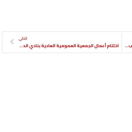
التالي
بلماضي: قلة المباريات وغياب الانسجام أهم أسباب تراجع النتائج بالدوري
اختتام أعمال الجمعية العمومية العادية بنادي الدحيل