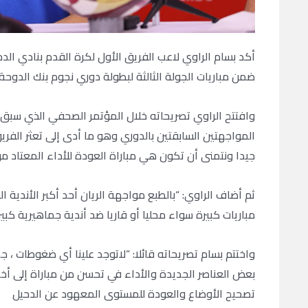
أكد بسام الراوي لاعب الفريق الأول لكرة القدم بنادي ال
ضمن مباريات الجولة الثالثة لبطولة دوري نجوم بنك الدوحة.
وافتتح الراوي تصريحاته خلال المؤتمر الصحفي الذي سبق ال
المواجهتين السابقتين بالدوري وهو ما أدى إلى تعثر الفريق
جيدا ونتمنى أن تكون هي مباراة العودة للأداء المعتاد من ج
ثم أضاف الراوي: “بالطبع مواجهة الريان أحد أكبر الأندية الج
مباريات كبيرة سواء محليا أو قاريا ضد أندية جماهيرية كبيرة
واختتم بسام تصريحاته قائلا: “لاتوجد علينا أي ضغوطات ، جم
بعض العناصر الجديدة والأداء في تحسن من مباراة إلى أخرى 
تصحيح الأوضاع والعودة للمستوى المعهود عن الدحيل