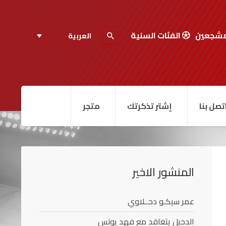
مشجعين
الفئات السنية
العربية
تصل بنا
إشتر تذكرتك
متجر
المنشور الاخير
عمر سيكـو دحــلاوي
الدحيل يتعاقد مع فهد يونس