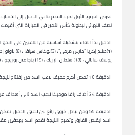
تعرض الفريق الأول لكرة القدم بنادي الدحيل إلى الخسارة
نصف النهائي لبطولة كأس الأمير في المباراة التي أقيمت ب
الدحيل بدأ اللقاء بتشكيلة أساسية من اللاعبين على النحو ال
يوسف سابالي ، (18) سلطان البريك ، (19) بنجامين بوريجو ، (22) إبراهيم بامبا ، (34) بوباكاري سوماري.
الدقيقة 10 تمكن أكرم عفيف لاعب السد من إفتتاح نتيجة المباراة وإدراك هدف التقدم لصالح فريقه.
الدقيقة 24 أضاف رافا موخيكا لاعب السد ثاني أهداف فريقه ليتقدم السد بهدفين دون رد للدحيل.
الدقيقة 55 ومن تبادل كروي رائع بين لاعبي الدح
السد ليقلص الفارق وتصبح النتيجة تقدم السد بهدفين مق