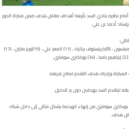
 أمام نظيره بنادي السد بأربعة أهداف مقابل هدف ضمن مباراة الدور
إستاد أحمد بن علي.
تالي:
(1)صلاح زكريا “حارس مرمى”، (3)لوكاس سيلفا ، (8) باولو إدميلسون ، (9)كريزستوف بياتيك ، (11) المعز علي ، (15)لويز مارتن ، (17)
يل تمكن بوبكاري سوماري من إنهاء الهجمة بشكل مثالي إلى داخل شباك
ابل هدف.