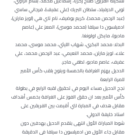
تشكيلة الفريق: صلاح زكريا، إسماعيل محمد، بسام الراوي،
توبي الدرفيلد، سلطان البريك (علي عفيف)، فرجاني ساسي
(عبد الرحمن محمد)، كريم بوضيف، نام تاي هي (لويز مارتن)،
ادميلسون دا سيلفا (محمد موسى)، المعز علي (عاصم
مادبو)، مايكل اولونغا.
البدلا: محمد البكري، شهاب الليثي، محمد موسى، محمد
علاء، لويز مارتن، محمد النعيمي، عبد الرحمن محمد، علي
عفيف، عاصم مادبو، لطفي ماجر.
الدحيل يهزم الغرافة بالخمسة ويتوج بلقب كأس الأمير
للمرة الرابعة
نجح الدحيل مساء اليوم في تحقيق لقبه الرابع في بطولة
كأس الأمير بعد ان حقق الفوز على الغرافة بخمس أهداف
مقابل هدف في المبارة لتي أقيمت بين الفريقين على
استاد خليفة الدولي.
شوط المباراة الأول انتهى بتقدم الدحيل بهدفين دون
مقابل جاء الأول من ادميلسون دا سيلفا في الدقيقة