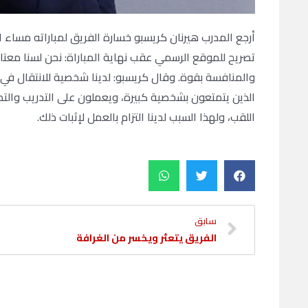
أرجع المدرب هيرنان كريسبو خسارة الفريق لمباراته مساء
تصريح للموقع الرسمي عقب نهاية المباراة: نحن لسنا معتا
والمنافسة بقوة. وقال كريسبو: لدينا شخصية للانتقال في ا
الذين يتمتعون بشخصية كبيرة، ويعملون على التدريب والتطو
اللقب، ولهذا السبب لدينا التزام بالعمل لإثبات ذلك.
سابق
الفريق يتعثر ويخسر من الغرافة