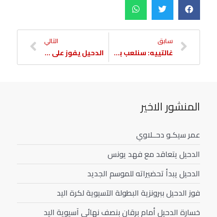
سابق
التالي
غالتييه: سنلعب بكامل تركيزنا
الدحيل يفوز على بيرسيبوليس
المنشور الاخير
عمر سيكـو دحــلاوي
الدحيل يتعاقد مع فهد يونس
الدحيل يبدأ تحضيراته للموسم الجديد
فوز الدحيل ببرونزية البطولة الآسيوية لكرة اليد
خسارة الدحيل أمام برقان بنصف نهائي آسيوية اليد