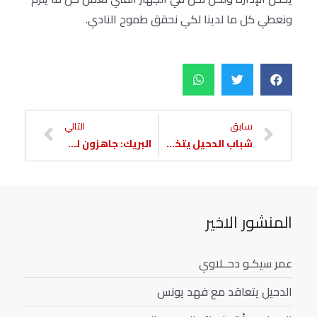
ونعطي كل ما لدينا لكي نحقق طموح النادي.
سابق
التالي
شباب الدحيل يتخطى الوكرة في الدوري
البريك: جاهزون للغرافة وطموحنا تغيير صورة الفريق
المنشور الاخير
عمر سيكـو دحــلاوي
الدحيل يتعاقد مع فهد يونس