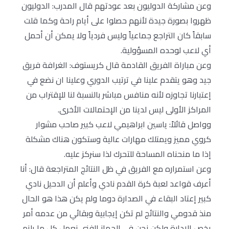
وعن مشاركة الدوليون بعد عودتهم قال المدرب: الدوليون
ظهروا بصورة جيدة لأنهم حصلوا على أيام راحة وكما قلت
سابقاً كان التراجع جماعياً وليس فردياً ولا يمكن أن أحمل
أي لاعب لوحده المسؤولية.
وعن مباراة الفريق القادمة قال كريستوف: الغرافة فريق
جيد وهو يتقدم علينا في ترتيب الدوري وعلينا ان نضع في
إعتبارنا تجاوزه لأنه منافس مباشر بالنسبة لنا للإقتراب من
المراكز الأولى ليس لدينا من الإحتمالات الأخرى.
وواصل قائلاً: ياسين ابراهيمي لاعب كبير صاحب مشوار
كروي مميز ويمتلك مهارات عالية وستكون هناك مشكلة
إذا ما منحناه المساحة للتحرك لذا سنركز عليه.
وعن استمراره مع الفريق في ظل النتائج المتراجعة قال: أنا
أعرف قواعد لعبة كرة القدم نادي وأعلم أن الدحيل نادي
كبير إعتاد البقاء في الصدارة دوما ولم يكن هذا هو الحال
منذ قدومي والنتائج لم تكن إيجابية وبقائي من عدمه أمر
يخص الإدارة ولكن نحن في الجهاز الفني نعمل كل ما يلزم