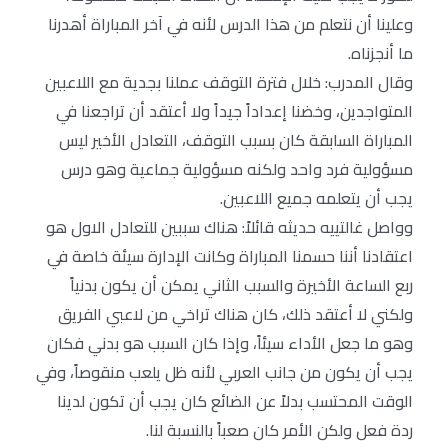
وعلينا أن نتعلم من هذا الدرس لأنه في آخر المباراة أهدرنا
ما أنجزناه.
وقال المدرب: خلال فترة التوقف عملنا بجدية مع اللاعبين
المتواجدين، وخضنا إعداداً جيداً ولا أعتقد أن تراجعنا في
المباراة السابقة كان بسبب التوقف، التعادل الأخير ليس
مسؤولية فرد واحد ولكنه مسؤولية جماعية وهو درس
يجب أن يتعلمه جميع اللاعبين.
وواصل غالتييه حديثه قائلاً: هناك سببين للتعادل الاول هو
اعتقادنا أننا حسمنا المباراة وكانت الإدارة سيئة خاصة في
ربع الساعة الأخيرة والسبب الثاني يمكن أن يكون بدنياً
ولكني لا أعتقد ذلك، كان هناك تراخي من لاعبي الفريق
وهو ما جعل الأداء سيئاً، وإذا كان السبب هو بدني فكان
يجب أن يكون من جانب العربي لأنه ظل يلعب منقوصاً، وفي
الوقت المحتسب بدلاً عن الضائع كان يجب أن تكون لدينا
ردة فعل ولكن الأمر كان صعباً بالنسبة لنا.