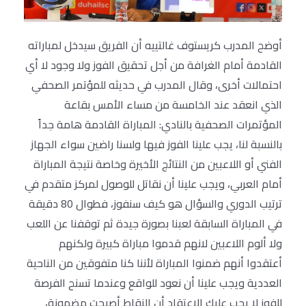
أوضح المدرب كريستوف غالتييه أن الفريق سيدخل لمباراته
القادمة أمام الغرافة من أجل تحقيق الفوز ولا وجود لا أي
احتمالات أخرى، وقال المدرب في حديثه للمؤتمر الصحفي
الذي انعقد عند الخامسة من مساء الأمس بقاعة
المؤتمرات الصحفية بالنادي: المباراة القادمة هامة جداً
بالنسبة لنا، يجب علينا الفوز فيها ولسنا راضين سواء الجهاز
الفني أو اللاعبين من النتائج الأخيرة وخاصة نتيجة المباراة
أمام العربي، ويجب علينا أن نقاتل للوصول لمركز متقدم في
ترتيب الدوري والسؤال هو كيف سنفوز، فطوال 80 دقيقة
في المباراة السابقة لعبنا بصورة جيدة ثم توقفنا عن اللعب
ولا ألوم اللاعبين لانهم قدموا مباراة كبيرة ولكنهم
أعتقدوا أنهم ضمنوا المباراة لأننا كنا متفوقين من الناحية
العددية ويجب علينا أن نعود للواقع وعندما تسنح الفرصة
للفوز لا يجب عليك الإعتقاد أن النقاط أصبحت مضمونة،