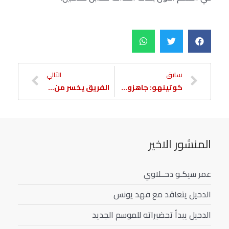
سابق
التالي
كوتينهو: جاهزون لمواجهة الريان
الفريق يخسر من الريان
المنشور الاخير
عمر سيكـو دحــلاوي
الدحيل يتعاقد مع فهد يونس
الدحيل يبدأ تحضيراته للموسم الجديد