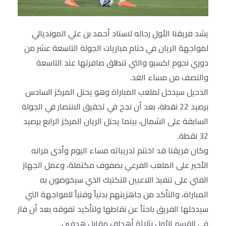
يشد فريقنا الأول رحاله لاستاد أحمد بن علي المونديالي
لمواجهة الريان في ختام مباريات الجولة التاسعة عشر من
دوري نجوم اكسبو والتي تنطلق صافرتها عند التاسعة
والنصف من مساء الغد.
الدحيل سيدخل لملعب المباراة وهو يحتل المركز السادس
برصيد 22 نقطة، بعد أن نجح في تحقيق الانتصار في الجولة
السابقة على الشمال، بينما يحتل الريان المركز الرابع برصيد
32 نقطة.
وكان فريقنا قد اختتم تدريباته مساء اليوم وأدى مرانه
الأخير على الملعب الفرعي بصفوف مكتملة، وعمل الجهاز
الفني على تنفيذ اللاعبين للتكتيك الذي سيخوضون به
المباراة، والتأكد من جاهزيتهم بدنياً وفنياً للمواجهة التي
سيدخلها الفريق باحثاً عن نقاطها ولتأكيد تفوقه بعد أن فاز
في القسم الأول بثلاثة أهداف مقابل هدفين.